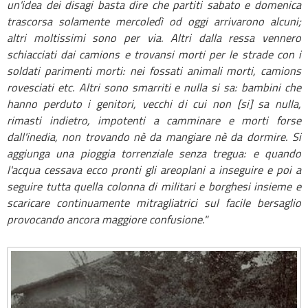
un'idea dei disagi basta dire che partiti sabato e domenica
trascorsa solamente mercoledì od oggi arrivarono alcuni;
altri moltissimi sono per via. Altri dalla ressa vennero
schiacciati dai camions e trovansi morti per le strade con i
soldati parimenti morti: nei fossati animali morti, camions
rovesciati etc. Altri sono smarriti e nulla si sa: bambini che
hanno perduto i genitori, vecchi di cui non [si] sa nulla,
rimasti indietro, impotenti a camminare e morti forse
dall'inedia, non trovando nè da mangiare nè da dormire. Si
aggiunga una pioggia torrenziale senza tregua: e quando
l'acqua cessava ecco pronti gli areoplani a inseguire e poi a
seguire tutta quella colonna di militari e borghesi insieme e
scaricare continuamente mitragliatrici sul facile bersaglio
provocando ancora maggiore confusione."