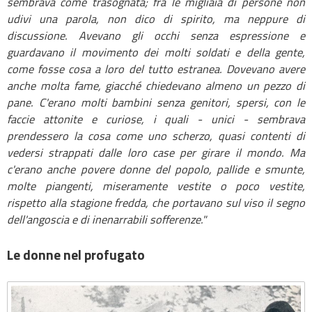
sembrava come trasognata; fra le migliaia di persone non
udivi una parola, non dico di spirito, ma neppure di
discussione. Avevano gli occhi senza espressione e
guardavano il movimento dei molti soldati e della gente,
come fosse cosa a loro del tutto estranea. Dovevano avere
anche molta fame, giacché chiedevano almeno un pezzo di
pane. C'erano molti bambini senza genitori, spersi, con le
faccie attonite e curiose, i quali - unici - sembrava
prendessero la cosa come uno scherzo, quasi contenti di
vedersi strappati dalle loro case per girare il mondo. Ma
c'erano anche povere donne del popolo, pallide e smunte,
molte piangenti, miseramente vestite o poco vestite,
rispetto alla stagione fredda, che portavano sul viso il segno
dell'angoscia e di inenarrabili sofferenze."
Le donne nel profugato