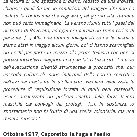
La lettura di uno spezzone di diario, redatto da una sfollata,
chiarisce quali furono le condizioni del viaggio: 'Chi non ha
veduto la confusione che regnava quel giorno alla stazione
non può certo immaginarlo. La v'erano riuniti tutti i paesi del
distretto di Rovereto, ad ogni ora partiva un treno carico di
persone. […] Alla fine fummo invagonati come le bestie e
siamo stati in viaggio alcuni giorni, poi ci hanno scarmigliati
un pochi per parte in mezzo alla gente tedesca che non si
poteva intenderci neppure una parola.'
Oltre a ciò, il mezzo
dell'evacuazione diventò strumentale a propositi che, pur
essendo collaterali, sono indicativi della natura coercitiva
dell'azione: mediante lo sfollamento vennero velocizzate le
procedure di requisizione forzata di molti beni materiali,
venne organizzato un prelievo
coatto della forza lavoro
maschile dai convogli dei profughi, [...]. In sostanza, lo
spostamento non fu frutto di una scelta volontaria, ma una
misura imposta."
Ottobre 1917, Caporetto: la fuga e l'esilio