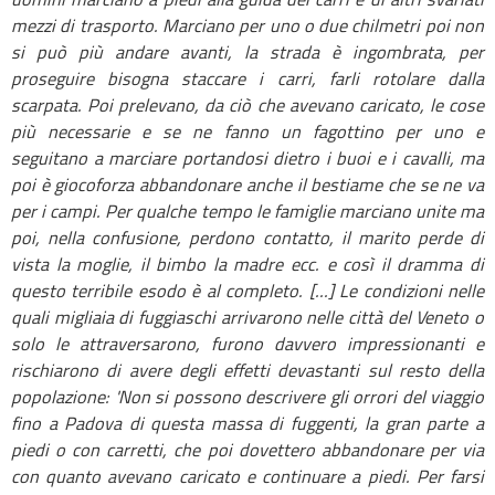
mezzi di trasporto. Marciano per uno o due chilmetri poi non
si può più andare avanti, la strada è ingombrata, per
proseguire bisogna staccare i carri, farli rotolare dalla
scarpata.
Poi prelevano, da ciò che avevano caricato, le cose
più necessarie e se ne fanno un fagottino per uno e
seguitano a marciare portandosi dietro i buoi e i cavalli, ma
poi è giocoforza abbandonare anche il bestiame che se ne va
per i campi. Per qualche tempo le famiglie marciano unite ma
poi, nella confusione, perdono contatto, il marito perde di
vista la moglie, il bimbo la madre ecc. e così il dramma di
questo terribile esodo è al completo. [...] Le condizioni nelle
quali migliaia di fuggiaschi arrivarono nelle città del Veneto o
solo le attraversarono, furono davvero impressionanti e
rischiarono di avere degli effetti devastanti sul resto della
popolazione: 'Non si possono descrivere gli orrori del viaggio
fino a Padova di questa massa di fuggenti, la gran parte a
piedi o con carretti, che poi dovettero abbandonare per via
con quanto avevano caricato e continuare a piedi. Per farsi