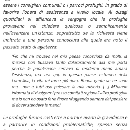
essere i consiglieri comunali o i parroci profughi, in grado di
favorire l'opera di assistenza a livello locale.
Ai disagi
quotidiani si affiancava la vergogna che le profughe
provavano nel chiedere qualcosa o semplicemente
nell'avanzare un'istanza, soprattutto se la richiesta viene
inoltrata a una persona conosciuta alla quale era noto il
passato stato di agiatezza:
'Fin che mi trovavo nel mio paese conosciuta da molti, la
miseria non bussava tanto dolorosamente alla mia porta
perch
è la popolazione cercava di rendermi meno amara
l'esistenza, ma ora qui, in questo paese estraneo della
Lomellina, la vita mi torna più dura. Buona gente ve ne sono
ma... non a tutti oso palesare la mia miseria. […] M'hanno
informata di rivolgermi presso comitati regionali «Pro profughi»
ma io non ho osato farlo finora rifuggendo sempre dal pensiero
di dover stendere la mano.'
Le profughe furono costrette a portare avanti la gravidanza e
a partorire in condizioni problematiche, spesso senza