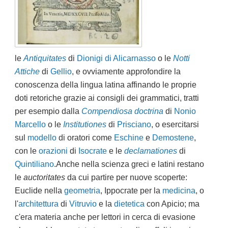
le
Antiquitates
di
Dionigi di Alicarnasso
o le
Notti
Attiche
di
Gellio
, e ovviamente
approfondire la
conoscenza della lingua latina affinando le proprie
doti retoriche grazie ai consigli dei grammatici, tratti
per esempio dalla
Compendiosa doctrina
di
Nonio
Marcello
o le
Institutiones
di
Prisciano
, o esercitarsi
sul
modello
di oratori come
Eschine
e
Demostene
,
con le
orazioni
di
Isocrate
e le
declamationes
di
Quintiliano
.
Anche nella scienza greci e latini restano
le
auctoritates
da cui partire per nuove scoperte:
Euclide nella
geometria
, Ippocrate per la
medicina
, o
l'
architettura
di
Vitruvio
e la
dietetica
con Apicio; ma
c'era materia anche per lettori in cerca di evasione