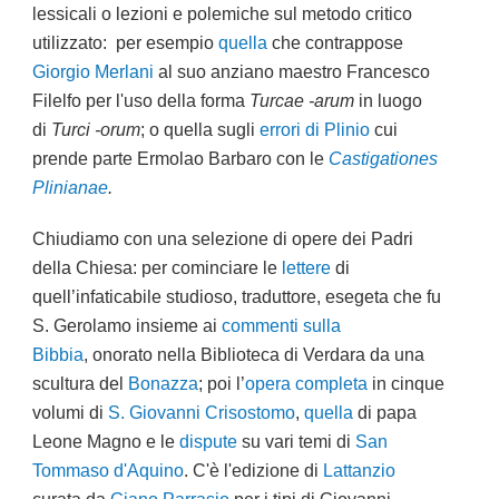
lessicali o lezioni e polemiche sul metodo critico
utilizzato: per esempio
quella
che contrappose
Giorgio Merlani
al suo anziano maestro Francesco
Filelfo per l'uso della
forma
Turcae -arum
in luogo
di
Turci -orum
; o quella sugli
errori di Plinio
cui
prende parte Ermolao Barbaro con le
Castigationes
Plinianae
.
Chiudiamo con una selezione di opere dei Padri
della Chiesa: per cominciare le
lettere
di
quell’infaticabile studioso, traduttore, esegeta che fu
S. Gerolamo insieme ai
commenti sulla
Bibbia
, onorato nella Biblioteca di Verdara da una
scultura del
Bonazza
; poi l’
opera completa
in cinque
volumi di
S. Giovanni Crisostomo
,
quella
di papa
Leone Magno e le
dispute
su vari temi di
San
Tommaso d'Aquino
. C'è l'edizione di
Lattanzio
curata da
Giano Parrasio
per i tipi di Giovanni