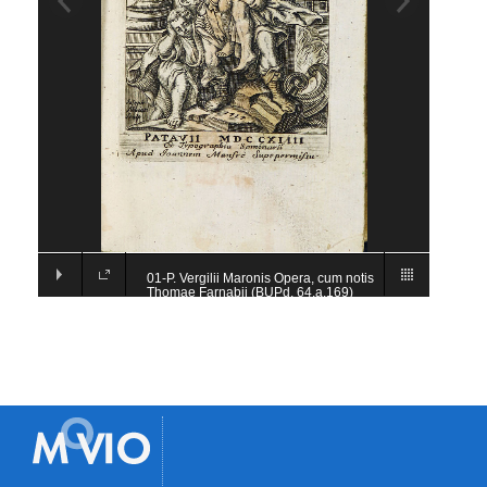
01-P. Vergilii Maronis Opera, cum notis
Thomae Farnabii (BUPd, 64.a.169)