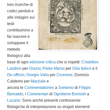
loro ricerche di
codici perduti e
alle indagini sui
testi
contribuirono a
far nascere e
sviluppare il
metodo
filologico alla
base di ogni
edizione critica
che si rispetti:
Cristoforo
Landino
per
Orazio
;
Pietro Marso
per
Silio Italico
e il
De officiis
;
Giorgio Valla
per
Cicerone
, Domizio
Calderini per
Marziale
e
ancora le
Commentationes
a
Svetonio
di
Filippo
Beroaldo
, i
Commentari
di
Ognibene Bonisoli
a
Lucano
. Sono anche presenti c
ontroversie
filologiche di interpretazione su singoli elementi