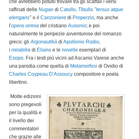
che avrebbero potuto trovare tra gli scaffali i versi
raffinati delle
Nugae
di
Catullo
,
Tibullo
"
tersus atque
elengans
"
o il
Canzoniere
di
Properzio
, ma anche
l'
opera omnia
del cristiano
Ausonio
; e poi
naturalmente le peripezie avventurose del romanzo
greco: gli
Argonautikà
di
Apollonio Rodio
,
i
mirabilia
di
Eliano
e le
novelle
esemplari di
Esopo
.
Fra i testi più vicini ad Ascanio Varese anche
una parodia come quella di
Metamorfosi
di Ovidio di
Charles Coypeau D'Assoucy
compositore e poeta
libertino.
Molte edizioni
sono pregevoli
per la qualità e
il livello dei
commentatori
che grazie alle