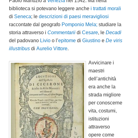
Paolo Manuzio a
Venezia
nel 1542. Ma nella
biblioteca si potevano leggere anche
i trattati morali
di
Seneca
; le
descrizioni di paesi meravigliosi
raccontate dal geografo
Pomponio Mela;
studiare la
storia attraverso i
Commentarii
di
Cesare
, le
Decadi
del padovano
Livio
o l’
epitome
di
Giustino
e
De viris
illustribus
di
Aurelio Vittore
.
Avvicinare
i
maestri
dell’antichità
era anche la
strada migliore
per conoscerne
vita, costumi,
istituzioni
attraverso
opere come