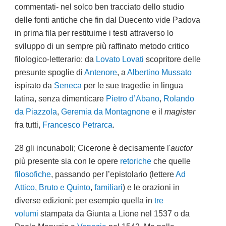
commentati- nel solco ben tracciato dello studio
delle fonti antiche che fin dal Duecento vide Padova
in prima fila per restituirne i testi attraverso lo
sviluppo di un sempre più raffinato metodo critico
filologico-letterario: da
Lovato Lovati
scopritore delle
presunte spoglie di
Antenore
, a
Albertino Mussato
ispirato da
Seneca
per le sue tragedie in lingua
latina, senza dimenticare
Pietro d’Abano
,
Rolando
da Piazzola
,
Geremia da Montagnone
e il
magister
fra tutti,
Francesco Petrarca
.
28 gli incunaboli; Cicerone è decisamente l'
auctor
più presente sia con le opere
retoriche
che quelle
filosofiche
, passando per l’epistolario (lettere
Ad
Attico, Bruto e Quinto
,
familiari
) e le orazioni in
diverse edizioni: per esempio quella in
tre
volumi
stampata da Giunta a Lione nel 1537 o da