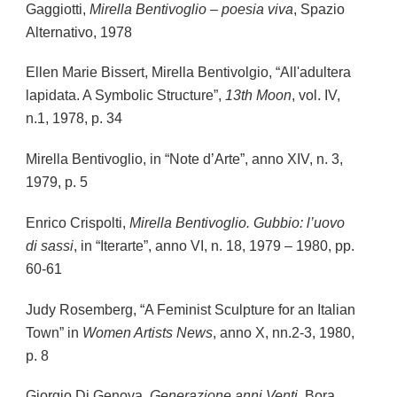
Gaggiotti,
Mirella Bentivoglio – poesia viva
, Spazio
Alternativo, 1978
Ellen Marie Bissert, Mirella Bentivolgio, “All'adultera
lapidata. A Symbolic Structure”,
13th Moon
, vol. IV,
n.1, 1978, p. 34
Mirella Bentivoglio, in “Note d’Arte”, anno XIV, n. 3,
1979, p. 5
Enrico Crispolti,
Mirella Bentivoglio. Gubbio: l’uovo
di sassi
, in “Iterarte”, anno VI, n. 18, 1979 – 1980, pp.
60-61
Judy Rosemberg, “A Feminist Sculpture for an Italian
Town” in
Women Artists News
, anno X, nn.2-3, 1980,
p. 8
Giorgio Di Genova,
Generazione anni Venti
, Bora,