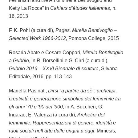
Feminism and the Art of Mirella Bentivoglio and
Ketty La Rocca” in
Cahiers d’études italiennes
, n.
16, 2013
F. K. Pohl (a cura di),
Pages. Mirella Bentivoglio –
Selected Work 1966-2012
, Pomona College, 2015
Rosaria Abate e Cesare Coppari,
Mirella Bentivoglio
a Gubbio
, in R. Borsellini e G. Cirri (a cura di),
Gubbio 2016 – XXVI Biennale di scultura
, Silvana
Editoriale, 2016, pp. 113-143
Mariella Pasinati,
Dirsi "a partire da sè": archetipi,
creatività e generazione simbolica del femminile fra
gli anni '70 e '90 del '900
, in
A. Buccheri
,
G.
Ingarao
,
E. Valenza (a cura di),
Archetipi del
femminile. Rappresentazioni di genere, identità e
ruoli sociali nell’arte dalle origini a oggi
, Mimesis,