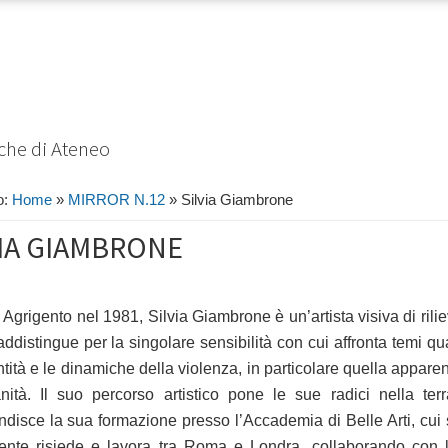
eche di Ateneo
o:
Home
»
MIRROR N.12
»
Silvia Giambrone
VIA GIAMBRONE
Agrigento nel 1981, Silvia Giambrone è un’artista visiva di ril
addistingue per la singolare sensibilità con cui affronta temi qua
ntità e le dinamiche della violenza, in particolare quella appare
anità. Il suo percorso artistico pone le sue radici nella te
ndisce la sua formazione presso l’Accademia di Belle Arti, cui
ente risiede e lavora tra Roma e Londra, collaborando con l