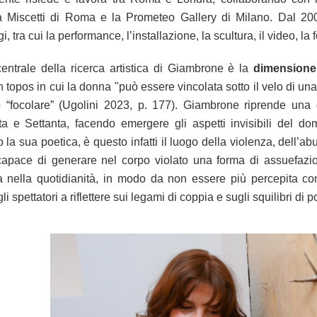
a Miscetti di Roma e la Prometeo Gallery di Milano. Dal 2008,
i, tra cui la performance, l’installazione, la scultura, il video, la f
entrale della ricerca artistica di Giambrone è la
dimensione
 topos in cui la donna "può essere vincolata sotto il velo di u
o “focolare” (Ugolini
2023, p. 177)
. Giambrone riprende una d
a e Settanta, facendo emergere gli aspetti invisibili del dom
la sua poetica, è questo infatti il luogo della violenza, dell’a
 capace di generare nel corpo violato una forma di assuefazi
a nella quotidianità, in modo da non essere più percepita come 
li spettatori a riflettere sui legami di coppia e sugli squilibri 