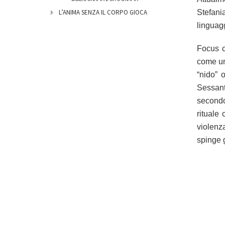
Stefani
L’ANIMA SENZA IL CORPO GIOCA
linguagg
Focus c
come un
“nido” 
Sessant
secondo 
rituale
violenz
spinge g