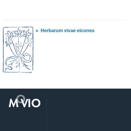
» Herbarum vivae eicones