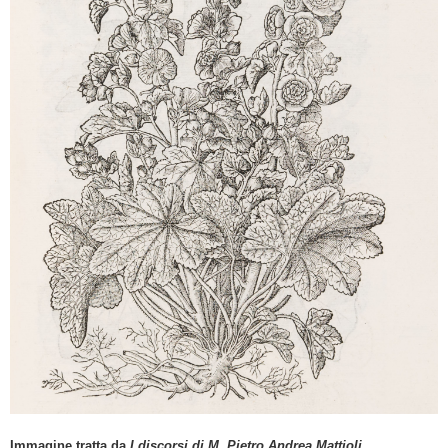
L'ILLUSTRAZIONE SCIENTIFICA E DIDATTICA
LE BELLE IMMAGINI
LINEA DEL TEMPO DEI VOLUMI DELLA BIBLIOTECA
MAPPA DEI LUOGHI DI EDIZIONE
LE TECNICHE DI STAMPA DELLE IMMAGINI
LA BIBLIOTECA DELL'ORTO BOTANICO
BIBLIOGRAFIA E SITOGRAFIA
COLORING BOOK
QUESTIONARIO DI GRADIMENTO
Immagine tratta da
I discorsi di M. Pietro Andrea Mattioli