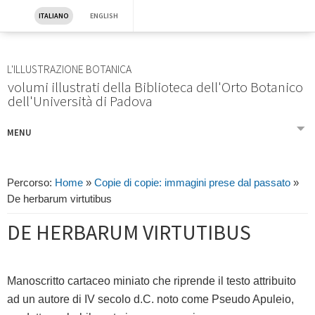
ITALIANO
ENGLISH
L'ILLUSTRAZIONE BOTANICA
volumi illustrati della Biblioteca dell'Orto Botanico
dell'Università di Padova
MENU
PRESENTAZIONE
BREVE STORIA DEGLI ERBARI FIGURATI
Percorso:
Home
»
Copie di copie: immagini prese dal passato
»
GLI ERBARI SECCHI
De herbarum virtutibus
COPIE DI COPIE: IMMAGINI PRESE DAL PASSATO
DE HERBARUM VIRTUTIBUS
DE HERBARUM VIRTUTIBUS
INCIPIT HERBARIUM APULEI PLATONICI AD MARCUM AGRIPPAM
COPIE DAL VERO
L'ILLUSTRAZIONE SCIENTIFICA E DIDATTICA
Manoscritto cartaceo miniato che riprende il testo attribuito
LE BELLE IMMAGINI
ad un autore di IV secolo d.C. noto come Pseudo Apuleio,
LINEA DEL TEMPO DEI VOLUMI DELLA BIBLIOTECA