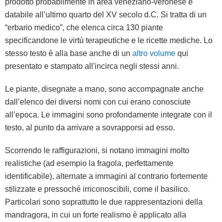
prodotto probabilmente in area veneziano-veronese e
MAPPA DEI LUOGHI DI EDIZIONE
databile all’ultimo quarto del XV secolo d.C. Si tratta di un
LE TECNICHE DI STAMPA DELLE IMMAGINI
“erbario medico”, che elenca circa 130 piante
LA BIBLIOTECA DELL'ORTO BOTANICO
specificandone le virtù terapeutiche e le ricette mediche. Lo
BIBLIOGRAFIA E SITOGRAFIA
stesso testo è alla base anche di un
COLORING BOOK
altro volume
qui
QUESTIONARIO DI GRADIMENTO
presentato e stampato all'incirca negli stessi anni.
Le piante, disegnate a mano, sono accompagnate anche
dall’elenco dei diversi nomi con cui erano conosciute
all’epoca. Le immagini sono profondamente integrate con il
testo, al punto da arrivare a sovrapporsi ad esso.
Scorrendo le raffigurazioni, si notano immagini molto
realistiche (ad esempio la fragola, perfettamente
identificabile), alternate a immagini al contrario fortemente
stilizzate e pressoché irriconoscibili, come il basilico.
Particolari sono soprattutto le due rappresentazioni della
mandragora, in cui un forte realismo è applicato alla