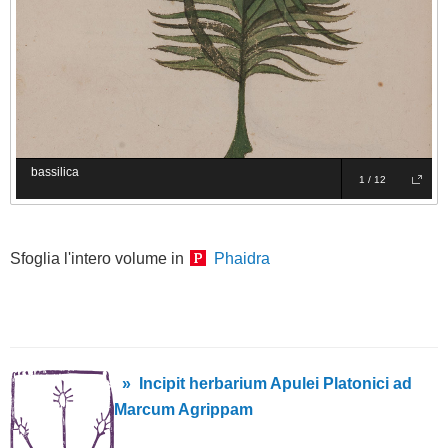
bassilica
1
/
12
Sfoglia l'intero volume in
Phaidra
» Incipit herbarium Apulei Platonici ad
Marcum Agrippam