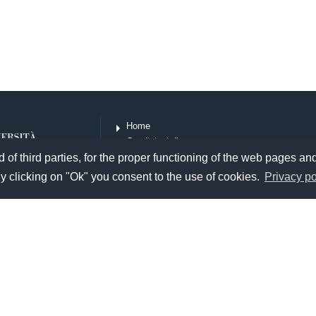
Home
Condizioni d'uso
of third parties, for the proper functioning of the web pages and
Privacy
Crediti
y clicking on "Ok" you consent to the use of cookies.
Privacy po
Contact
Other exhibitions of the Library System