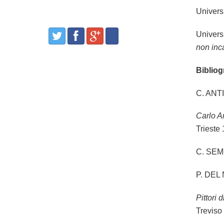
Univers
Univers
non inca
Bibliog
C. ANTI
Carlo An
Trieste
C. SE
P. DEL
Pittori 
Treviso