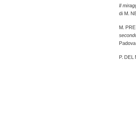
Il mira
di M. N
M. PRE
secondo
Padova 
P. DEL