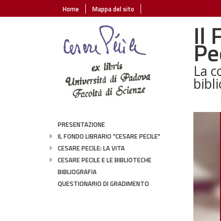
Home
Mappa del sito
Il
Pe
La co
bibli
IL F
PRESENTAZIONE
IL FONDO LIBRARIO "CESARE PECILE"
I libri
"Pecile
CESARE PECILE: LA VITA
Centro 
CESARE PECILE E LE BIBLIOTECHE
BIBLIOGRAFIA
QUESTIONARIO DI GRADIMENTO