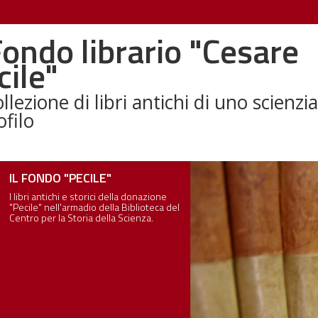
 Fondo librario "Cesare
cile"
llezione di libri antichi di uno scienzi
ofilo
ONDO "PECILE"
 antichi e storici della donazione
" nell'armadio della Biblioteca del
per la Storia della Scienza.