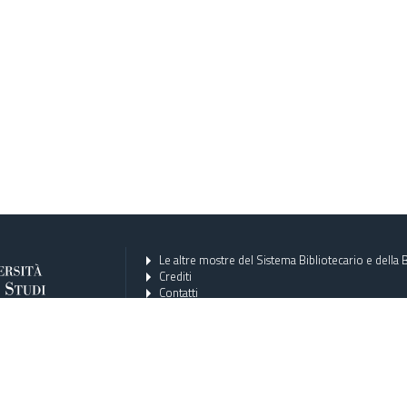
Le altre mostre del Sistema Bibliotecario e della B
Crediti
Contatti
Condizioni d'uso
Privacy