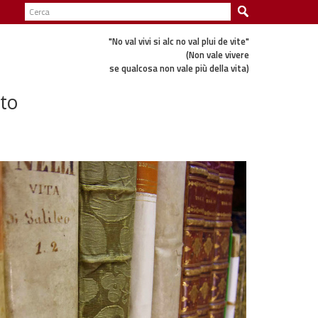
"No val vivi si alc no val plui de vite"
(Non vale vivere
se qualcosa non vale più della vita)
ato
UNIVERSA
FARMACEU
Vniuersale th
Antonio de Sg
L'opera, pubbl
1667 e ripubbl
raccolta delle
farmaceutiche
1600
L'autore fu pr
Venezia e poi 
proprietario d
dello struzzo, 